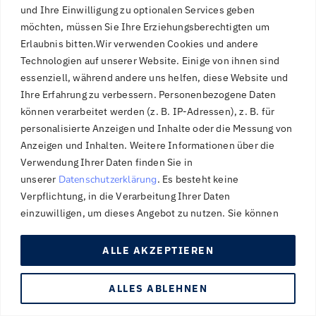
und Ihre Einwilligung zu optionalen Services geben
möchten, müssen Sie Ihre Erziehungsberechtigten um
Erlaubnis bitten.
Wir verwenden Cookies und andere
Technologien auf unserer Website. Einige von ihnen sind
essenziell, während andere uns helfen, diese Website und
Ihre Erfahrung zu verbessern.
Personenbezogene Daten
können verarbeitet werden (z. B. IP-Adressen), z. B. für
personalisierte Anzeigen und Inhalte oder die Messung von
Anzeigen und Inhalten.
Weitere Informationen über die
Verwendung Ihrer Daten finden Sie in
unserer
Datenschutzerklärung
.
Es besteht keine
Verpflichtung, in die Verarbeitung Ihrer Daten
einzuwilligen, um dieses Angebot zu nutzen.
Sie können
Ihre Auswahl jederzeit unter
Einstellungen
widerrufen oder
anpassen.
Bitte beachten Sie, dass aufgrund individueller
ALLE AKZEPTIEREN
Einstellungen möglicherweise nicht alle Funktionen der
Website verfügbar sind.v
Cookie-Richtlinie
ALLES ABLEHNEN