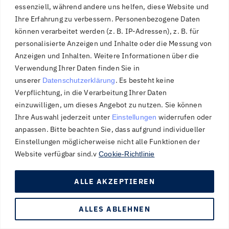
Abs. 1 TTDSG, soweit die Einwilligung die Speicherung
essenziell, während andere uns helfen, diese Website und
von Cookies oder den Zugriff auf Informationen im
Ihre Erfahrung zu verbessern.
Personenbezogene Daten
Endgerät des Nutzers (z. B. Device-Fingerprinting) im
können verarbeitet werden (z. B. IP-Adressen), z. B. für
Sinne des TTDSG umfasst. Die Einwilligung ist jederzeit
personalisierte Anzeigen und Inhalte oder die Messung von
widerrufbar.
Anzeigen und Inhalten.
Weitere Informationen über die
Verwendung Ihrer Daten finden Sie in
Wenn Ihr Browser Font Awesome nicht unterstützt, wird
unserer
.
Es besteht keine
Datenschutzerklärung
eine Standardschrift von Ihrem Computer genutzt.
Verpflichtung, in die Verarbeitung Ihrer Daten
einzuwilligen, um dieses Angebot zu nutzen.
Sie können
Weitere Informationen zu Font Awesome finden Sie und
Ihre Auswahl jederzeit unter
widerrufen oder
Einstellungen
in der Datenschutzerklärung von Font Awesome unter:
anpassen.
Bitte beachten Sie, dass aufgrund individueller
.
https://fontawesome.com/privacy
Einstellungen möglicherweise nicht alle Funktionen der
Website verfügbar sind.v
Cookie-Richtlinie
5. eCommerce und
ALLE AKZEPTIEREN
Zahlungs­anbieter
ALLES ABLEHNEN
Verarbeiten von Kunden- und