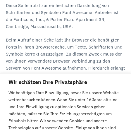
Diese Seite nutzt zur einheitlichen Darstellung von
Schriftarten und Symbolen Font Awesome. Anbieter ist
die Fonticons, Inc., 6 Porter Road Apartment 3R,
Cambridge, Massachusetts, USA.
Beim Aufruf einer Seite lädt Ihr Browser die benötigten
Fonts in ihren Browsercache, um Texte, Schriftarten und
Symbole korrekt anzuzeigen. Zu diesem Zweck muss der
von Ihnen verwendete Browser Verbindung zu den
Servern von Font Awesome aufnehmen. Hierdurch erlangt
Font Awesome Kenntnis darüber, dass über Ihre IP-
Wir schätzen Ihre Privatsphäre
Adresse diese Website aufgerufen wurde. Die Nutzung
von Font Awesome erfolgt auf Grundlage von Art. 6 Abs. 1
Wir benötigen Ihre Einwilligung, bevor Sie unsere Website
lit. f DSGVO. Wir haben ein berechtigtes Interesse an der
weiter besuchen können.
Wenn Sie unter 16 Jahre alt sind
einheitlichen Darstellung des Schriftbildes auf unserer
und Ihre Einwilligung zu optionalen Services geben
Website. Sofern eine entsprechende Einwilligung
möchten, müssen Sie Ihre Erziehungsberechtigten um
abgefragt wurde, erfolgt die Verarbeitung ausschließlich
Erlaubnis bitten.
Wir verwenden Cookies und andere
auf Grundlage von Art. 6 Abs. 1 lit. a DSGVO und § 25
Technologien auf unserer Website. Einige von ihnen sind